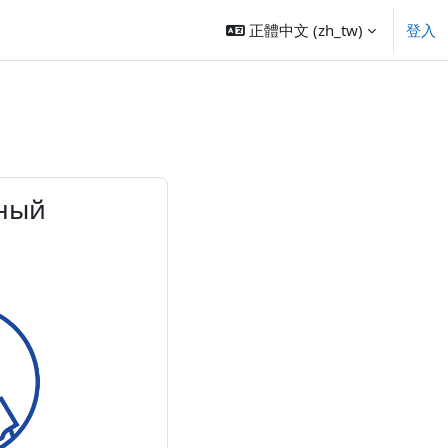
正體中文 ‎(zh_tw)‎
登入
нный