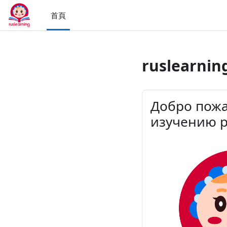
跳至主內容
首頁
ruslearnin
Добро пожа
изучению р