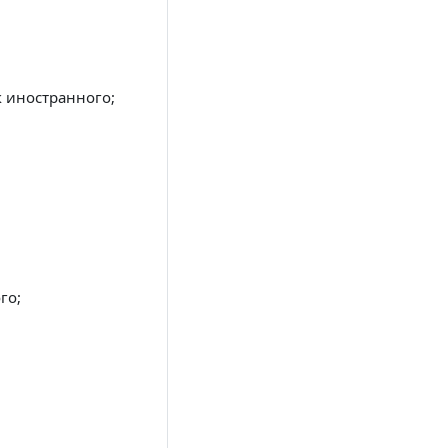
к иностранного;
го;