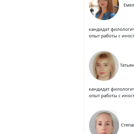
Емел
кандидат филологич
опыт работы с иност
Татья
кандидат филологич
опыт работы с инос
Степа