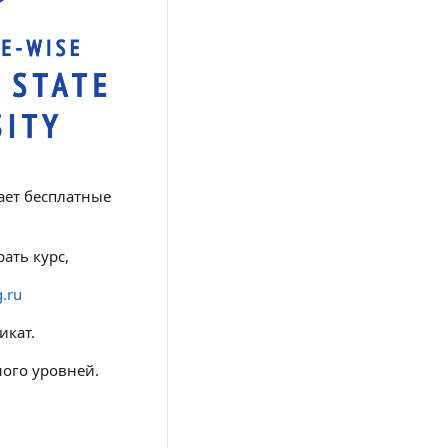
ает бесплатные
ать курс,
g.ru
икат.
ного уровней.