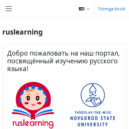
Asosiy mundarijaga o‘tish
Tizimga kirish
Yon panel
ruslearning
Добро пожаловать на наш портал,
посвящённый изучению русского
языка!