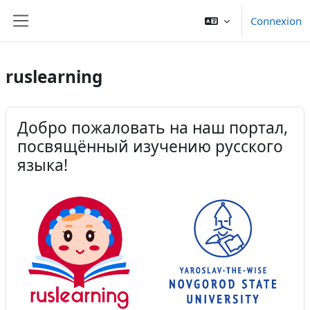
Passer au contenu principal
Connexion
Panneau latéral
ruslearning
Добро пожаловать на наш портал,
посвящённый изучению русского
языка!