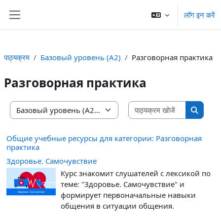
छोड़ कर मुख्य सामग्री पर जाएं
लॉग इन करें
साइड तालिका
पाठ्यक्रम
Базовый уровень (A2)
Разговорная практика
Разговорная практика
पाठ्यक्रम खोज
पाठ्यक्रम वर्ग
पाठ्यक्रम
Общие учебные ресурсы для категории: Разговорная
практика
Здоровье. Самочувствие
Курс знакомит слушателей с лексикой по
теме: "Здоровье. Самочувствие" и
формирует первоначальные навыки
общения в ситуации общения.