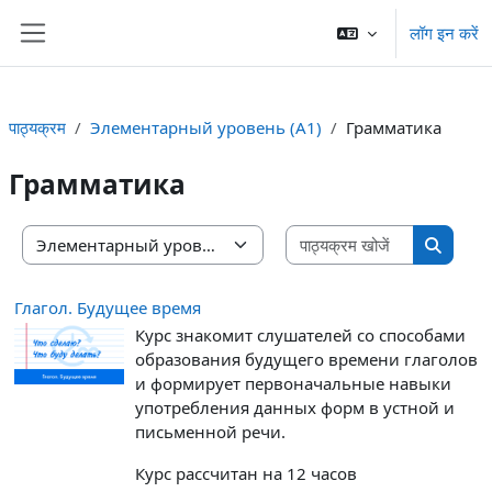
छोड़ कर मुख्य सामग्री पर जाएं
लॉग इन करें
साइड तालिका
पाठ्यक्रम
Элементарный уровень (A1)
Грамматика
Грамматика
पाठ्यक्रम खोज
पाठ्यक्रम वर्ग
पाठ्यक्रम
Глагол. Будущее время
Курс знакомит слушателей с
о способами
образования будущего времени глаголов
и формирует первоначальные навыки
употребления данных форм в устной и
письменной речи.
Курс рассчитан на 12 часов